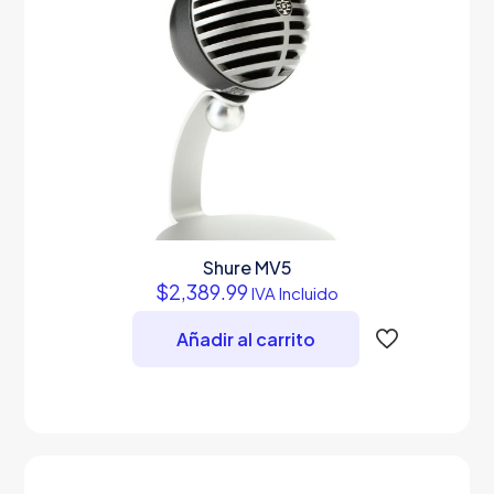
se
pueden
elegir
en
la
página
de
producto
Shure MV5
$
2,389.99
IVA Incluido
Añadir al carrito