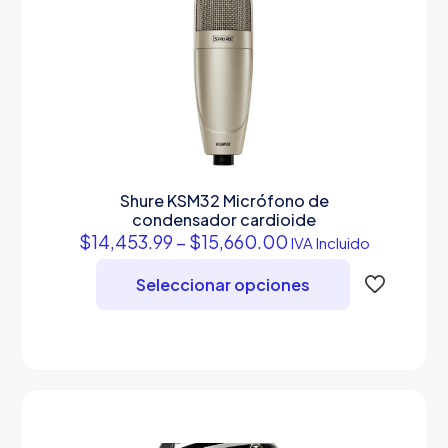
Shure KSM32 Micrófono de
condensador cardioide
Price
$
14,453.99
–
$
15,660.00
IVA Incluido
range:
$14,453.99
Seleccionar opciones
through
$15,660.00
Este
producto
tiene
múltiples
variantes.
Las
opciones