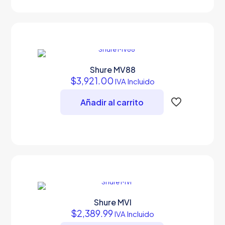
tiene
múltiples
variantes.
Las
opciones
se
pueden
Shure MV88
elegir
$
3,921.00
IVA Incluido
en
la
Añadir al carrito
página
de
producto
Shure MVI
$
2,389.99
IVA Incluido