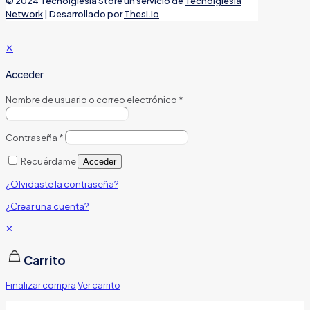
© 2024 Tecnoiglesia Store un servicio de
Tecnoiglesia
Network
| Desarrollado por
Thesi.io
✕
Acceder
Nombre de usuario o correo electrónico
*
Contraseña
*
Recuérdame
Acceder
¿Olvidaste la contraseña?
¿Crear una cuenta?
✕
Carrito
Finalizar compra
Ver carrito