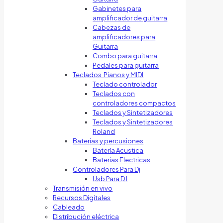
Gabinetes para
amplificador de guitarra
Cabezas de
amplificadores para
Guitarra
Combo para guitarra
Pedales para guitarra
Teclados Pianos y MIDI
Teclado controlador
Teclados con
controladores compactos
Teclados y Sintetizadores
Teclados y Sintetizadores
Roland
Baterias y percusiones
Batería Acustica
Baterias Electricas
Controladores Para Dj
Usb Para DJ
Transmisión en vivo
Recursos Digitales
Cableado
Distribución eléctrica