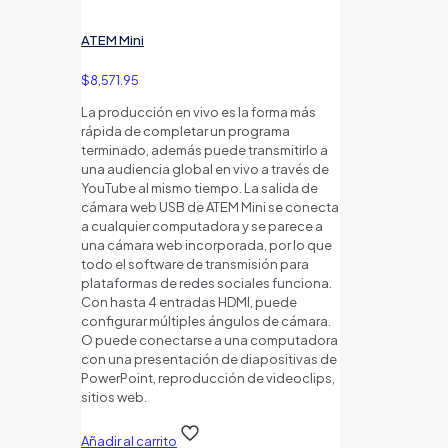
ATEM Mini
$
8,571.95
La producción en vivo es la forma más
rápida de completar un programa
terminado, además puede transmitirlo a
una audiencia global en vivo a través de
YouTube al mismo tiempo. La salida de
cámara web USB de ATEM Mini se conecta
a cualquier computadora y se parece a
una cámara web incorporada, por lo que
todo el software de transmisión para
plataformas de redes sociales funciona.
Con hasta 4 entradas HDMI, puede
configurar múltiples ángulos de cámara.
O puede conectarse a una computadora
con una presentación de diapositivas de
PowerPoint, reproducción de videoclips,
sitios web.
Añadir al carrito