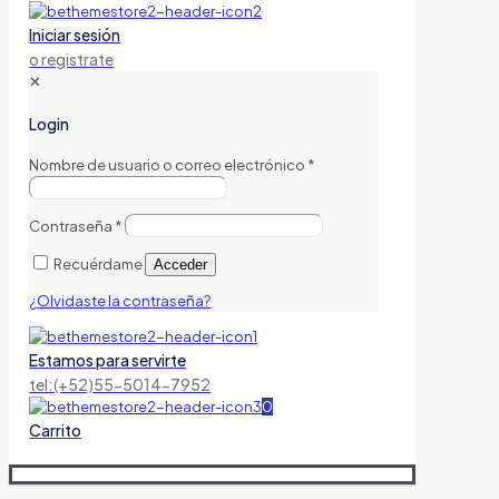
Iniciar sesión
o registrate
✕
Login
Nombre de usuario o correo electrónico
*
Contraseña
*
Recuérdame
Acceder
¿Olvidaste la contraseña?
Estamos para servirte
tel:(+52)55-5014-7952
0
Carrito