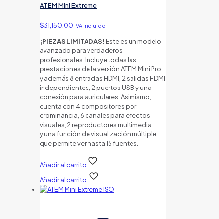
ATEM Mini Extreme
$
31,150.00
IVA Incluido
¡PIEZAS LIMITADAS!
Este es un modelo
avanzado para verdaderos
profesionales. Incluye todas las
prestaciones de la versión ATEM Mini Pro
y además 8 entradas HDMI, 2 salidas HDMI
independientes, 2 puertos USB y una
conexión para auriculares. Asimismo,
cuenta con 4 compositores por
crominancia, 6 canales para efectos
visuales, 2 reproductores multimedia
y una función de visualización múltiple
que permite ver hasta 16 fuentes.
Añadir al carrito
Añadir al carrito