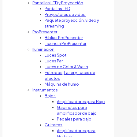
Pantallas LED y Proyección
Pantallas LED
Proyectores de video
Paquete proyección, video y
streaming
ProPresenter
Biblias ProPresenter
Licencia ProPresenter
Iluminacíon
Luces Spot
Luces Par
Luces de Color & Wash
Estrobos, Laser y Luces de
efectos
Máquina de humo
Instrumentos
Bajos
Amplificadores para Bajo
Gabinetes para
amplificador de bajo
Pedales para bajo
Guitarras
Amplificadores para
Guitarra