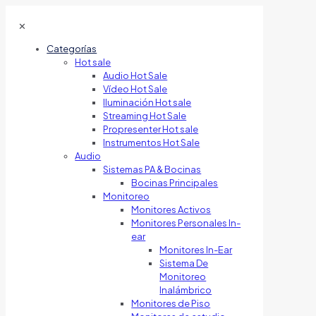
✕
Categorías
Hot sale
Audio Hot Sale
Vídeo Hot Sale
Iluminación Hot sale
Streaming Hot Sale
Propresenter Hot sale
Instrumentos Hot Sale
Audio
Sistemas PA & Bocinas
Bocinas Principales
Monitoreo
Monitores Activos
Monitores Personales In-
ear
Monitores In-Ear
Sistema De
Monitoreo
Inalámbrico
Monitores de Piso