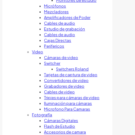
Monitores de estudio
Micrófonos
Mezcladores
Amplificadores de Poder
Cables de audio
Estudio de grabación
Cables de audio
Cajas Directas
Perifericos
Video
Cámaras de video
Switcher
Switchers Roland
Tarjetas de captura de video
Convertidores de video
Grabadores de video
Cables de video
Tripies para cámaras de video
Iluminación para cámaras
Microfono Para Camaras
Fotografía
Cámaras Digitales
Flash de Estudio
Accesorios de camara