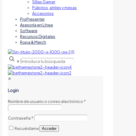
Sillas Gamer
Púlpitos, atriles y mesas
Accesorios
ProPresenter
Asesoría en Línea
Software
Recursos Digitales
Ropa & Merch
✕
✕
Login
Nombre de usuario o correo electrónico
*
Contraseña
*
Recuérdame
Acceder