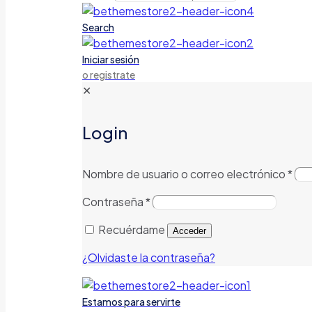
Search
Iniciar sesión
o registrate
✕
Login
Nombre de usuario o correo electrónico
*
Contraseña
*
Recuérdame
Acceder
¿Olvidaste la contraseña?
Estamos para servirte