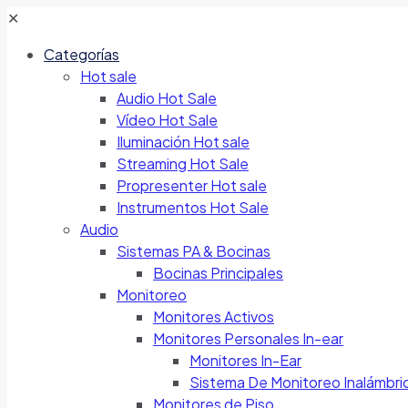
✕
Categorías
Hot sale
Audio Hot Sale
Vídeo Hot Sale
Iluminación Hot sale
Streaming Hot Sale
Propresenter Hot sale
Instrumentos Hot Sale
Audio
Sistemas PA & Bocinas
Bocinas Principales
Monitoreo
Monitores Activos
Monitores Personales In-ear
Monitores In-Ear
Sistema De Monitoreo Inalámbri
Monitores de Piso