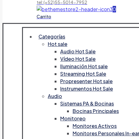
tel:(+52)55-5014-7952
0
Carrito
Categorías
Hot sale
Audio Hot Sale
Vídeo Hot Sale
Iluminación Hot sale
Streaming Hot Sale
Propresenter Hot sale
Instrumentos Hot Sale
Audio
Sistemas PA & Bocinas
Bocinas Principales
Monitoreo
Monitores Activos
Monitores Personales In-ea