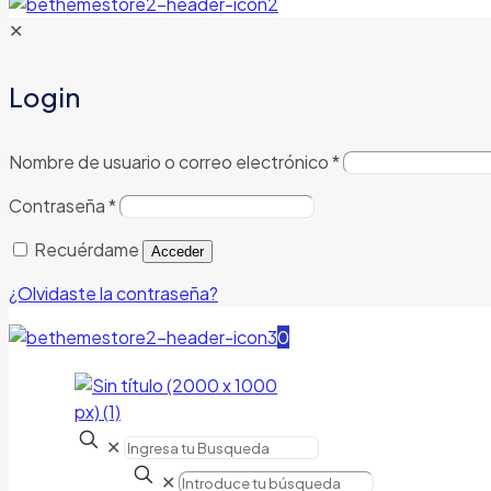
✕
Login
Nombre de usuario o correo electrónico
*
Contraseña
*
Recuérdame
Acceder
¿Olvidaste la contraseña?
0
✕
✕