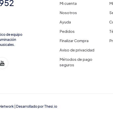
7952
Mi cuenta
Mi
Nosotros
Se
Ayuda
C
Pedidos
Té
xico de equipo
iluminación
Finalizar Compra
P
usicales.
Aviso de privacidad
Métodos de pago
seguros
 Network
| Desarrollado por
Thesi.io