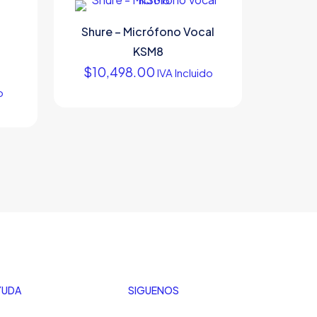
Shure – Micrófono Vocal
KSM8
$
10,498.00
IVA Incluido
o
YUDA
SIGUENOS