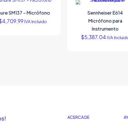
hure SM137 – Micrófono
Sennheiser E614
$
4,709.99
Micrófono para
IVA Incluido
Instrumento
$
5,387.04
IVA Incluid
os!
ACERCA DE
A