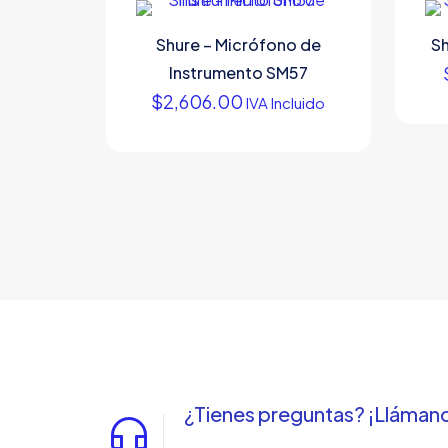
Shure – Micrófono de
S
Instrumento SM57
$
2,606.00
IVA Incluido
¿Tienes preguntas? ¡Lláman