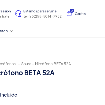
r sesión
Estamos para servirte
0
Carrito
istrate
tel:(+52)55-5014-7952
erch
crófonos
-
Shure – Micrófono BETA 52A
crófono BETA 52A
 Incluido