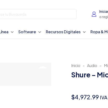
Inicia
o reg
Línea
Software
Recursos Digitales
Ropa & M
Inicio
-
Audio
-
Mi
Shure – Mi
$
4,972.99
IVA