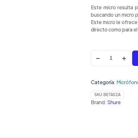
Este micro resulta 
buscando un micro p
Este micro le ofrece 
directo como para el
Shure
-
Micrófono
BETA
Categoría:
Micrófon
52A
cantidad
SKU:
BETA52A
Brand:
Shure