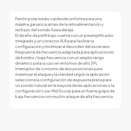
Patrón polar medio cardioide uniforme para una
máxima ganancia antes de la retroalimentación y
rechazo del sonido fuera del eje
El diseño de perfil bajo cuenta con un preamplificador
integrado y un conector XLR para facilitar la
configuración y minimizar el desorden del escenario.
Respuesta de frecuencia adaptada para aplicaciones
de bombo / baja frecuencia con un amplio rango
dinámico para su uso en entornos de alto SPL
Interruptor de contorno de dos posiciones para
maximizar el ataque y la claridad según la aplicación:
seleccione la configuración de respuesta plana para
un sonido natural en la mayoría de las aplicaciones o la
configuración Low-Mid Scoop para un fuerte golpe de
baja frecuencia con mucho ataque de alta frecuencia