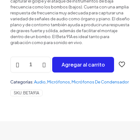
capturar el golpe y el ataque de instrumentos de baja
frecuencia como los bombos (bajos). Cuenta con una amplia
respuesta de frecuencia muy adecuada para capturar una
variedad de señales de audio como órgano y piano. El diseño
plano y de contorno también ayuda a producir una respuesta
de graves fuerte y sólida, además de facilitar el montaje
dentro de un bombo. El Beta 91A es ideal tanto para
grabación como para sonido en vivo.
Shure
Agregar al carrito
Beta
91A
cantidad
Categorías:
Audio
,
Micrófonos
,
Micrófonos De Condensador
SKU:
BETA91A