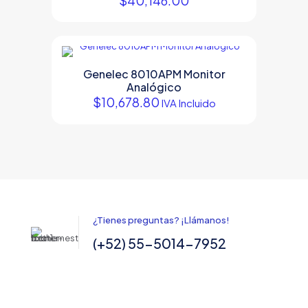
$
40,146.00
Genelec 8010APM Monitor
Analógico
$
10,678.80
IVA Incluido
¿Tienes preguntas? ¡Llámanos!
(+52) 55-5014-7952