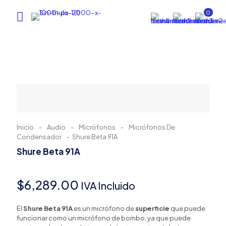
0
Inicio
-
Audio
-
Micrófonos
-
Micrófonos De
Condensador
-
Shure Beta 91A
Shure Beta 91A
$
6,289.00
IVA Incluido
El
Shure Beta 91A
es un micrófono de
superficie
que puede
funcionar como un micrófono de bombo, ya que puede