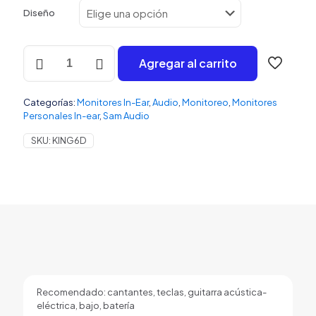
Diseño
Sam
Agregar al carrito
Audio
King
6D
Categorías:
Monitores In-Ear
,
Audio
,
Monitoreo
,
Monitores
Monitores
Personales In-ear
,
Sam Audio
In-
ear
SKU:
KING6D
Personalizados
cantidad
Recomendado: cantantes, teclas, guitarra acústica-
eléctrica, bajo, batería