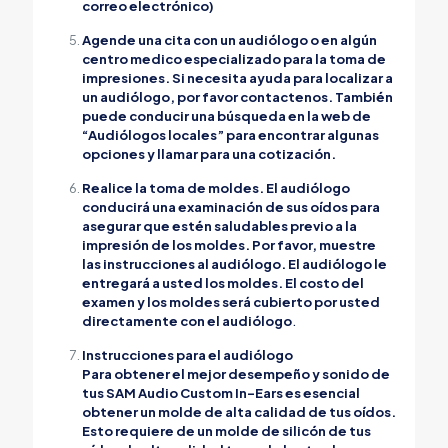
correo electrónico)
Agende una cita con un audiólogo o en algún
centro medico especializado para la toma de
impresiones. Si necesita ayuda para localizar a
un audiólogo, por favor contactenos. También
puede conducir una búsqueda en la web de
“Audiólogos locales” para encontrar algunas
opciones y llamar para una cotización.
Realice la toma de moldes. El audiólogo
conducirá una examinación de sus oídos para
asegurar que estén saludables previo a la
impresión de los moldes. Por favor, muestre
las instrucciones al audiólogo. El audiólogo le
entregará a usted los moldes. El costo del
examen y los moldes será cubierto por usted
directamente con el audiólogo
.
Instrucciones para el audiólogo
Para obtener el mejor desempeño y sonido de
tus SAM Audio Custom In-Ears es esencial
obtener un molde de alta calidad de tus oídos.
Esto requiere de un molde de silicón de tus