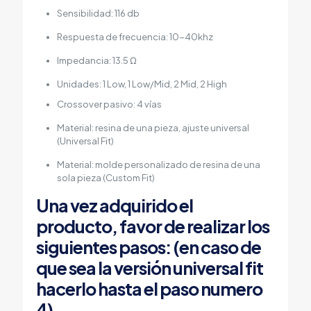
Sensibilidad: 116 db
Respuesta de frecuencia: 10-40khz
Impedancia: 13.5 Ω
Unidades: 1 Low, 1 Low/Mid, 2 Mid, 2 High
Crossover pasivo: 4 vías
Material: resina de una pieza, ajuste universal
(Universal Fit)
Material: molde personalizado de resina de una
sola pieza (Custom Fit)
Una vez adquirido el
producto, favor de realizar los
siguientes pasos: (en caso de
que sea la versión universal fit
hacerlo hasta el paso numero
4)