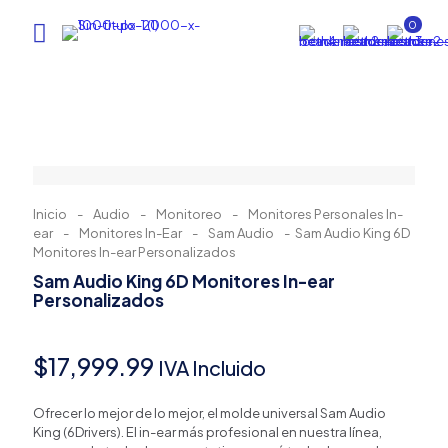
0
Inicio
-
Audio
-
Monitoreo
-
Monitores Personales In-
ear
-
Monitores In-Ear
-
Sam Audio
-
Sam Audio King 6D
Monitores In-ear Personalizados
Sam Audio King 6D Monitores In-ear
Personalizados
$
17,999.99
IVA Incluido
Ofrecer lo mejor de lo mejor, el molde universal Sam Audio
King (6Drivers). El in-ear más profesional en nuestra línea,