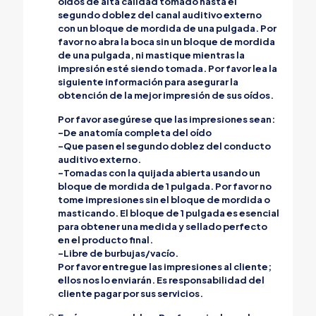
oídos de alta calidad tomado hasta el
segundo doblez del canal auditivo externo
con un bloque de mordida de una pulgada. Por
favor no abra la boca sin un bloque de mordida
de una pulgada, ni mastique mientras la
impresión esté siendo tomada. Por favor lea la
siguiente información para asegurar la
obtención de la mejor impresión de sus oídos.
Por favor asegúrese que las impresiones sean:
-De anatomía completa del oído
-Que pasen el segundo doblez del conducto
auditivo externo.
-Tomadas con la quijada abierta usando un
bloque de mordida de 1 pulgada. Por favor no
tome impresiones sin el bloque de mordida o
masticando. El bloque de 1 pulgada es esencial
para obtener una medida y sellado perfecto
en el producto final.
-Libre de burbujas/vacío.
Por favor entregue las impresiones al cliente;
ellos nos lo enviarán. Es responsabilidad del
cliente pagar por sus servicios.