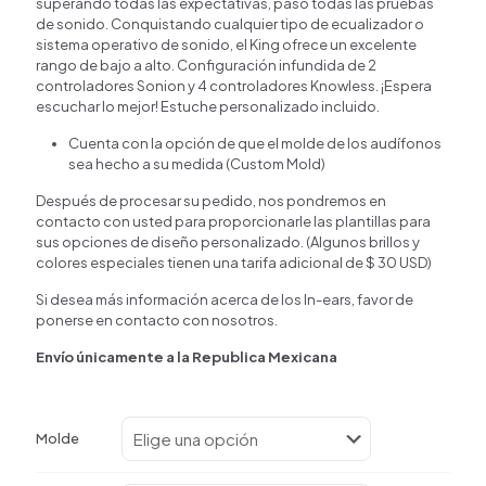
superando todas las expectativas, pasó todas las pruebas
de sonido. Conquistando cualquier tipo de ecualizador o
sistema operativo de sonido, el King ofrece un excelente
rango de bajo a alto. Configuración infundida de 2
controladores Sonion y 4 controladores Knowless. ¡Espera
escuchar lo mejor! Estuche personalizado incluido.
Cuenta con la opción de que el molde de los audífonos
sea hecho a su medida (Custom Mold)
Después de procesar su pedido, nos pondremos en
contacto con usted para proporcionarle las plantillas para
sus opciones de diseño personalizado. (Algunos brillos y
colores especiales tienen una tarifa adicional de $ 30 USD)
Si desea más información acerca de los In-ears, favor de
ponerse en contacto con nosotros.
Envío únicamente a la Republica Mexicana
Molde