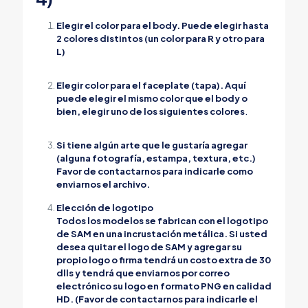
Elegir el color para el body. Puede elegir hasta
2 colores distintos (un color para R y otro para
L)
Elegir color para el faceplate (tapa). Aquí
puede elegir el mismo color que el body o
bien, elegir uno de los siguientes colores
.
Si tiene algún arte que le gustaría agregar
(alguna fotografía, estampa, textura, etc.)
Favor de contactarnos para indicarle como
enviarnos el archivo.
Elección de logotipo
Todos los modelos se fabrican con el logotipo
de SAM en una incrustación metálica. Si usted
desea quitar el logo de SAM y agregar su
propio logo o firma tendrá un costo extra de 30
dlls y tendrá que enviarnos por correo
electrónico su logo en formato PNG en calidad
HD. (Favor de contactarnos para indicarle el