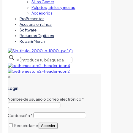
Sillas Gamer
Púlpitos, atriles y mesas
Accesorios
ProPresenter
Asesoría en Línea
Software
Recursos Digitales
Ropa & Merch
✕
✕
Login
Nombre de usuario o correo electrónico
*
Contraseña
*
Recuérdame
Acceder