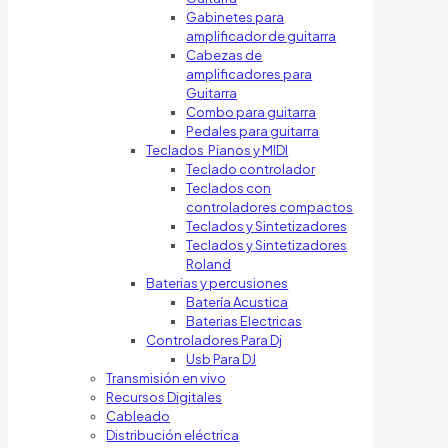
Gabinetes para
amplificador de guitarra
Cabezas de
amplificadores para
Guitarra
Combo para guitarra
Pedales para guitarra
Teclados Pianos y MIDI
Teclado controlador
Teclados con
controladores compactos
Teclados y Sintetizadores
Teclados y Sintetizadores
Roland
Baterias y percusiones
Batería Acustica
Baterias Electricas
Controladores Para Dj
Usb Para DJ
Transmisión en vivo
Recursos Digitales
Cableado
Distribución eléctrica