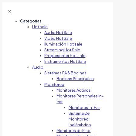
✕
Categorías
Hot sale
Audio Hot Sale
Vídeo Hot Sale
Iluminación Hot sale
Streaming Hot Sale
Propresenter Hot sale
Instrumentos Hot Sale
Audio
Sistemas PA & Bocinas
Bocinas Principales
Monitoreo
Monitores Activos
Monitores Personales In-
ear
Monitores In-Ear
Sistema De
Monitoreo
Inalámbrico
Monitores de Piso