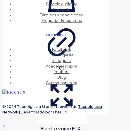
Servicio al cliente
Contacto
Términos y condiciones
Preguntas Frecuentes
SIGUENOS
Facebook
Tecnoiglesia
Instagram
Academia Inspira
Youtube
Blog
Cursos Inspira.lat
© 2024 Tecnoiglesia Store un servicio de
Tecnoiglesia
Network
| Desarrollado por
Thesi.io
✕
Electro voice ETX-