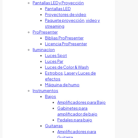
Pantallas LED y Proyección
Pantallas LED
Proyectores de video
Paquete proyección, video y
streaming
ProPresenter
Biblias ProPresenter
Licencia ProPresenter
Iluminacíon
Luces Spot
Luces Par
Luces de Color & Wash
Estrobos, Laser y Luces de
efectos
Máquina de humo
Instrumentos
Bajos
Amplificadores para Bajo
Gabinetes para
amplificador de bajo
Pedales para bajo
Guitarras
Amplificadores para
Guitarra