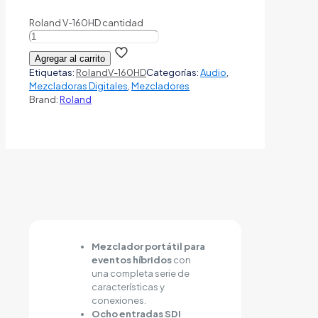
Roland V-160HD cantidad
Agregar al carrito
Etiquetas:
Roland
V-160HD
Categorías:
Audio
,
Mezcladoras Digitales
,
Mezcladores
Brand:
Roland
Mezclador portátil para
eventos híbridos
con
una completa serie de
características y
conexiones.
Ocho entradas SDI