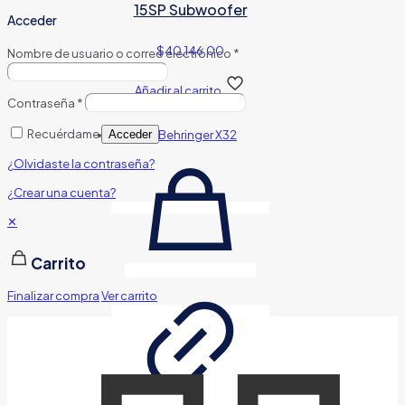
15SP Subwoofer
Acceder
$
40,146.00
Nombre de usuario o correo electrónico
*
Añadir al carrito
Contraseña
*
Recuérdame
Acceder
¿Olvidaste la contraseña?
¿Crear una cuenta?
✕
Carrito
Finalizar compra
Ver carrito