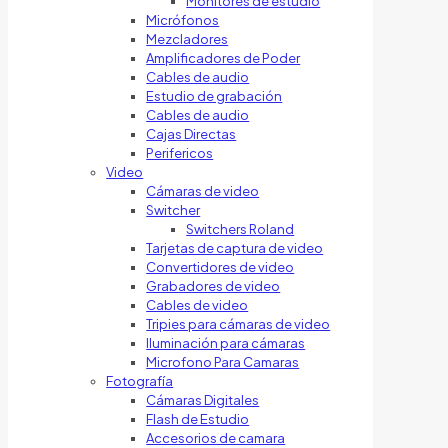
Monitores de estudio
Micrófonos
Mezcladores
Amplificadores de Poder
Cables de audio
Estudio de grabación
Cables de audio
Cajas Directas
Perifericos
Video
Cámaras de video
Switcher
Switchers Roland
Tarjetas de captura de video
Convertidores de video
Grabadores de video
Cables de video
Tripies para cámaras de video
Iluminación para cámaras
Microfono Para Camaras
Fotografía
Cámaras Digitales
Flash de Estudio
Accesorios de camara