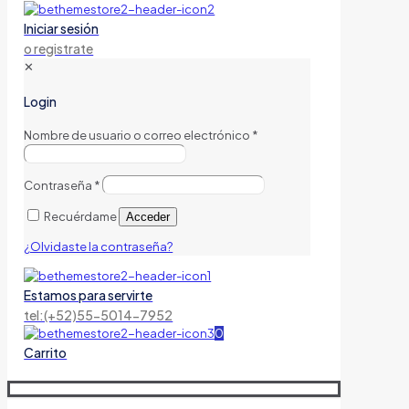
Iniciar sesión
o registrate
✕
Login
Nombre de usuario o correo electrónico
*
Contraseña
*
Recuérdame
Acceder
¿Olvidaste la contraseña?
Estamos para servirte
tel:(+52)55-5014-7952
0
Carrito