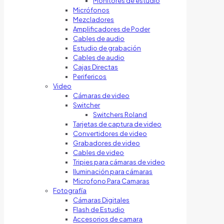
Monitores de estudio
Micrófonos
Mezcladores
Amplificadores de Poder
Cables de audio
Estudio de grabación
Cables de audio
Cajas Directas
Perifericos
Video
Cámaras de video
Switcher
Switchers Roland
Tarjetas de captura de video
Convertidores de video
Grabadores de video
Cables de video
Tripies para cámaras de video
Iluminación para cámaras
Microfono Para Camaras
Fotografía
Cámaras Digitales
Flash de Estudio
Accesorios de camara