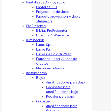
Pantallas LED y Proyección
Pantallas LED
Proyectores de video
Paquete proyección, video y
streaming
ProPresenter
Biblias ProPresenter
Licencia ProPresenter
Iluminacíon
Luces Spot
Luces Par
Luces de Color & Wash
Estrobos, Laser y Luces de
efectos
Máquina de humo
Instrumentos
Bajos
Amplificadores para Bajo
Gabinetes para
amplificador de bajo
Pedales para bajo
Guitarras
Amplificadores para
Guitarra