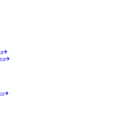
ra
rra
os