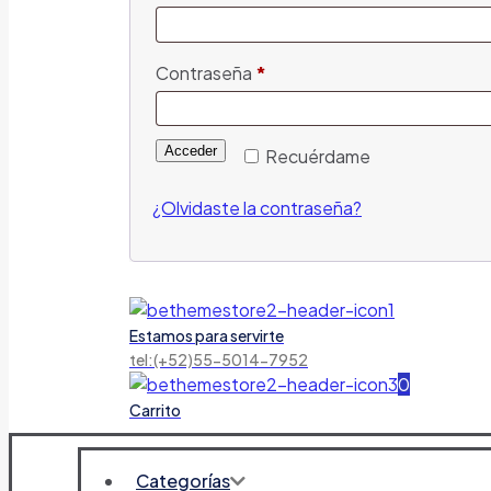
Contraseña
*
Acceder
Recuérdame
¿Olvidaste la contraseña?
Estamos para servirte
tel:(+52)55-5014-7952
0
Carrito
Categorías