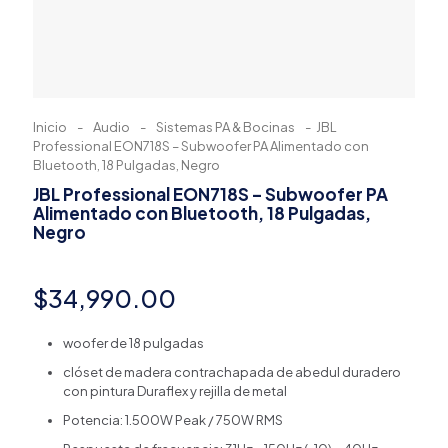
Inicio
-
Audio
-
Sistemas PA & Bocinas
-
JBL
Professional EON718S – Subwoofer PA Alimentado con
Bluetooth, 18 Pulgadas, Negro
JBL Professional EON718S – Subwoofer PA
Alimentado con Bluetooth, 18 Pulgadas,
Negro
$
34,990.00
woofer de 18 pulgadas
clóset de madera contrachapada de abedul duradero
con pintura Duraflex y rejilla de metal
Potencia: 1.500W Peak / 750W RMS