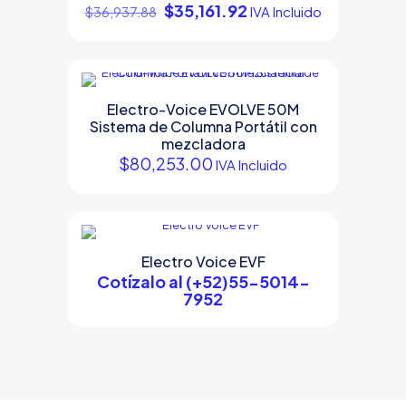
Original
Current
$
35,161.92
IVA Incluido
$
36,937.88
price
price
was:
is:
$36,937.88.
$35,161.92.
Electro-Voice EVOLVE 50M
Sistema de Columna Portátil con
mezcladora
$
80,253.00
IVA Incluido
Electro Voice EVF
Cotízalo al (+52)55-5014-
7952