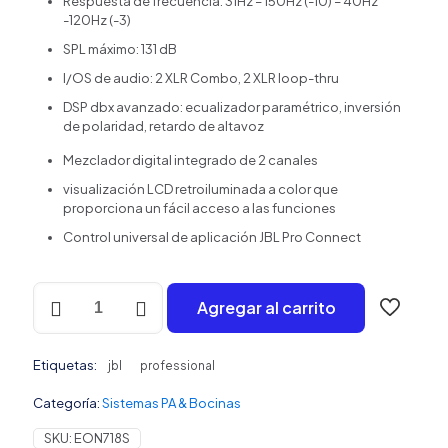
Respuesta de frecuencia: 31Hz – 150Hz (-10) – 40Hz
-120Hz (-3)
SPL máximo: 131 dB
I/OS de audio: 2 XLR Combo, 2 XLR loop-thru
DSP dbx avanzado: ecualizador paramétrico, inversión
de polaridad, retardo de altavoz
Mezclador digital integrado de 2 canales
visualización LCD retroiluminada a color que
proporciona un fácil acceso a las funciones
Control universal de aplicación JBL Pro Connect
JBL
Agregar al carrito
Professional
EON718S
-
Etiquetas:
Subwoofer
jbl
professional
PA
Categoría:
Sistemas PA & Bocinas
Alimentado
con
SKU:
EON718S
Bluetooth,