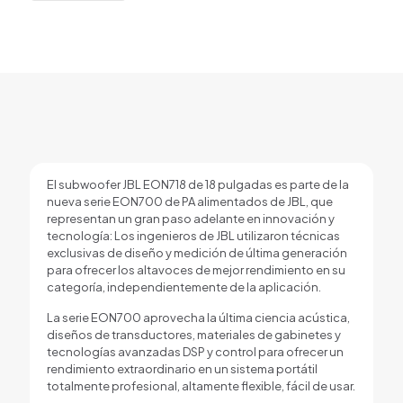
18
Pulgadas,
Negro
cantidad
El subwoofer JBL EON718 de 18 pulgadas es parte de la
nueva serie EON700 de PA alimentados de JBL, que
representan un gran paso adelante en innovación y
tecnología: Los ingenieros de JBL utilizaron técnicas
exclusivas de diseño y medición de última generación
para ofrecer los altavoces de mejor rendimiento en su
categoría, independientemente de la aplicación.
La serie EON700 aprovecha la última ciencia acústica,
diseños de transductores, materiales de gabinetes y
tecnologías avanzadas DSP y control para ofrecer un
rendimiento extraordinario en un sistema portátil
totalmente profesional, altamente flexible, fácil de usar.