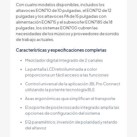
Con cuatro modelos disponibles, incluidos los
altavoces EON710 de 10 pulgadas, el EON712 de 12
pulgadas y los altavoces PA de 15 pulgadas con
alimentación EON715 y el subwoofer EON718S de 18
pulgadas, los sistemas EON700 cubren las
necesidades de los músicos y proveedores de sonido
de trabajo actuales.
Características y especificaciones completas
Mezclador digital integrado de 2 canales
La pantalla LCD retroiluminada a color
proporciona un fácil acceso a las funciones
Control universal de la aplicación JBL Pro Connect
utilizando la potente tecnología BLE
Asas ergonómicas que simplifican el transporte
El soporte de poste roscado integrado amplía las
opciones de configuración del sistema
EQ paramétrico, inversión de polaridad y retardo
del altavoz