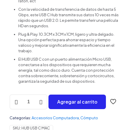
ratón, ect
Con la velocidad de transferencia de datos de hasta 5
Gbps, este USB C Hub transmite sus datos 10 veces más
rápido que un USB 2.0. Le permite transferir una película
HD en segundos.
Plug & Play. 10.3CM x 3CM x 1CM, ligero y ultra delgado.
Una opción perfecta para ahorrar espacio y tiempo
valioso y mejorar significativamente la eficiencia en el
trabajo.
El HUB USB C con un puerto alimentación Micro USB,
conectarse a los dispositivos que requieren mucha
energía, tal como disco duro. Cuenta con protección
contra sobrecorriente, sobretensión y cortocircuitos,
garantiza la seguridad de sus dispositivos.
HUB
Agregar al carrito
USB
C,
Adaptador
Categorías:
Accesorios Computadora
,
Cómputo
USB
C
SKU:
HUB USB C MAC
Hub