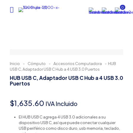
0
Inicio
-
Cómputo
-
Accesorios Computadora
-
HUB
USB C, Adaptador USB C Hub a 4 USB 3.0 Puertos
HUB USB C, Adaptador USB C Hub a 4 USB 3.0
Puertos
$
1,635.60
IVA Incluido
El HUB USB C agrega 4 USB 3.0 adicionales a su
dispositivo USB C, así que puede conectar cualquier
USB periférico como disco duro, usb memoria, teclado,