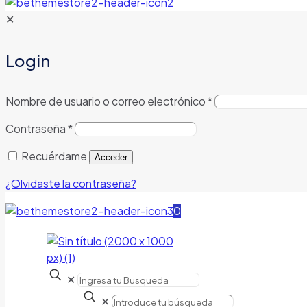
✕
Login
Nombre de usuario o correo electrónico
*
Contraseña
*
Recuérdame
Acceder
¿Olvidaste la contraseña?
0
✕
✕