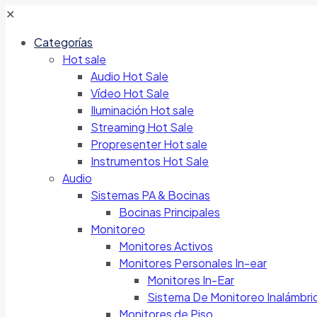
✕
Categorías
Hot sale
Audio Hot Sale
Vídeo Hot Sale
Iluminación Hot sale
Streaming Hot Sale
Propresenter Hot sale
Instrumentos Hot Sale
Audio
Sistemas PA & Bocinas
Bocinas Principales
Monitoreo
Monitores Activos
Monitores Personales In-ear
Monitores In-Ear
Sistema De Monitoreo Inalámbri
Monitores de Piso