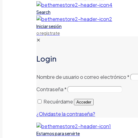
Search
Iniciar sesión
o registrate
✕
Login
Nombre de usuario o correo electrónico
*
Contraseña
*
Recuérdame
Acceder
¿Olvidaste la contraseña?
Estamos para servirte