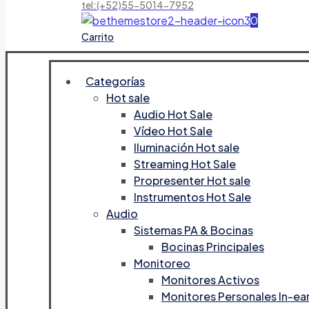
tel:(+52)55-5014-7952
0
Carrito
Categorías
Hot sale
Audio Hot Sale
Vídeo Hot Sale
Iluminación Hot sale
Streaming Hot Sale
Propresenter Hot sale
Instrumentos Hot Sale
Audio
Sistemas PA & Bocinas
Bocinas Principales
Monitoreo
Monitores Activos
Monitores Personales In-ea