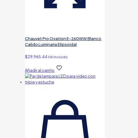
Chauvet Pro Ovation E-260WW Blanco
Calido Luminaria Elipsoidal
$
29,965.44
IVA Incluido
Añadir al carrito