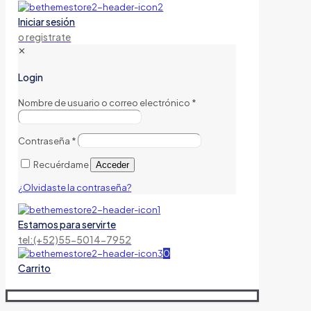
Iniciar sesión
o registrate
✕
Login
Nombre de usuario o correo electrónico
*
Contraseña
*
Recuérdame
Acceder
¿Olvidaste la contraseña?
Estamos para servirte
tel:(+52)55-5014-7952
0
Carrito