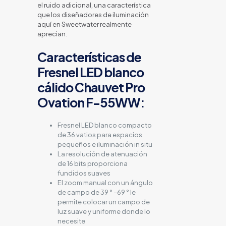
el ruido adicional, una característica
que los diseñadores de iluminación
aquí en Sweetwater realmente
aprecian.
Características de
Fresnel LED blanco
cálido Chauvet Pro
Ovation F-55WW:
Fresnel LED blanco compacto
de 36 vatios para espacios
pequeños e iluminación in situ
La resolución de atenuación
de 16 bits proporciona
fundidos suaves
El zoom manual con un ángulo
de campo de 39 ° –69 ° le
permite colocar un campo de
luz suave y uniforme donde lo
necesite