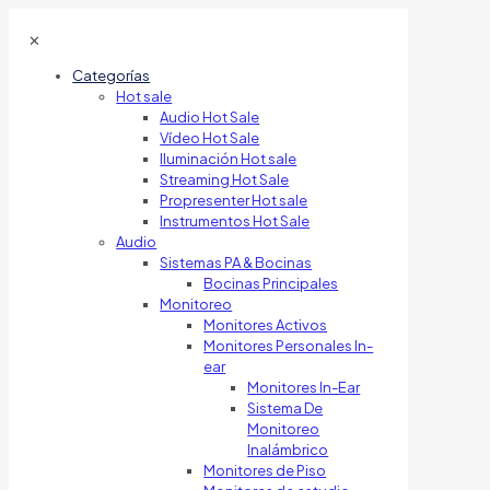
✕
Categorías
Hot sale
Audio Hot Sale
Vídeo Hot Sale
Iluminación Hot sale
Streaming Hot Sale
Propresenter Hot sale
Instrumentos Hot Sale
Audio
Sistemas PA & Bocinas
Bocinas Principales
Monitoreo
Monitores Activos
Monitores Personales In-
ear
Monitores In-Ear
Sistema De
Monitoreo
Inalámbrico
Monitores de Piso