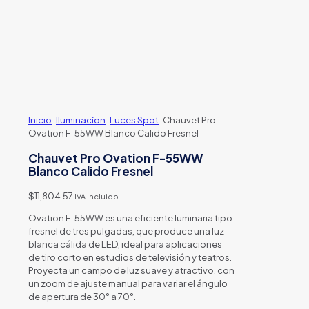
Inicio
-
Iluminacíon
-
Luces Spot
-
Chauvet Pro
Ovation F-55WW Blanco Calido Fresnel
Chauvet Pro Ovation F-55WW
Blanco Calido Fresnel
$
11,804.57
IVA Incluido
Ovation F-55WW es una eficiente luminaria tipo
fresnel de tres pulgadas, que produce una luz
blanca cálida de LED, ideal para aplicaciones
de tiro corto en estudios de televisión y teatros.
Proyecta un campo de luz suave y atractivo, con
un zoom de ajuste manual para variar el ángulo
de apertura de 30° a 70°.