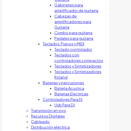
Gabinetes para
amplificador de guitarra
Cabezas de
amplificadores para
Guitarra
Combo para guitarra
Pedales para guitarra
Teclados Pianos y MIDI
Teclado controlador
Teclados con
controladores compactos
Teclados y Sintetizadores
Teclados y Sintetizadores
Roland
Baterias y percusiones
Batería Acustica
Baterias Electricas
Controladores Para Dj
Usb Para DJ
Transmisión en vivo
Recursos Digitales
Cableado
Distribución eléctrica