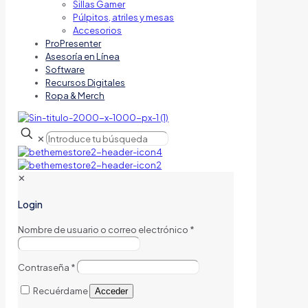
Sillas Gamer
Púlpitos, atriles y mesas
Accesorios
ProPresenter
Asesoría en Línea
Software
Recursos Digitales
Ropa & Merch
✕
✕
Login
Nombre de usuario o correo electrónico
*
Contraseña
*
Recuérdame
Acceder