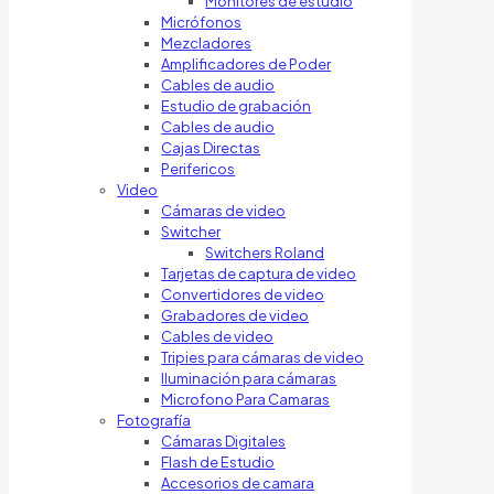
Monitores de estudio
Micrófonos
Mezcladores
Amplificadores de Poder
Cables de audio
Estudio de grabación
Cables de audio
Cajas Directas
Perifericos
Video
Cámaras de video
Switcher
Switchers Roland
Tarjetas de captura de video
Convertidores de video
Grabadores de video
Cables de video
Tripies para cámaras de video
Iluminación para cámaras
Microfono Para Camaras
Fotografía
Cámaras Digitales
Flash de Estudio
Accesorios de camara