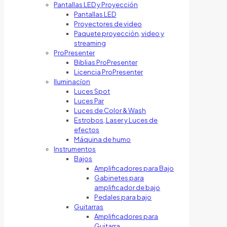
Pantallas LED y Proyección
Pantallas LED
Proyectores de video
Paquete proyección, video y
streaming
ProPresenter
Biblias ProPresenter
Licencia ProPresenter
Iluminacíon
Luces Spot
Luces Par
Luces de Color & Wash
Estrobos, Laser y Luces de
efectos
Máquina de humo
Instrumentos
Bajos
Amplificadores para Bajo
Gabinetes para
amplificador de bajo
Pedales para bajo
Guitarras
Amplificadores para
Guitarra