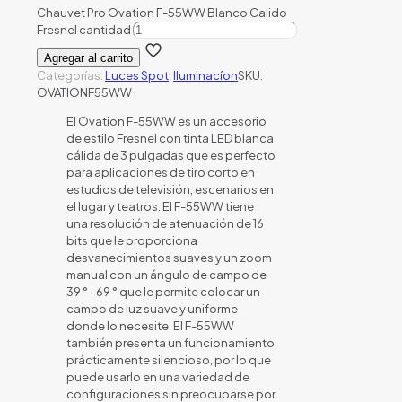
Chauvet Pro Ovation F-55WW Blanco Calido
Fresnel cantidad
Agregar al carrito
Categorías:
Luces Spot
,
Iluminacíon
SKU:
OVATIONF55WW
El Ovation F-55WW es un accesorio
de estilo Fresnel con tinta LED blanca
cálida de 3 pulgadas que es perfecto
para aplicaciones de tiro corto en
estudios de televisión, escenarios en
el lugar y teatros. El F-55WW tiene
una resolución de atenuación de 16
bits que le proporciona
desvanecimientos suaves y un zoom
manual con un ángulo de campo de
39 ° –69 ° que le permite colocar un
campo de luz suave y uniforme
donde lo necesite. El F-55WW
también presenta un funcionamiento
prácticamente silencioso, por lo que
puede usarlo en una variedad de
configuraciones sin preocuparse por