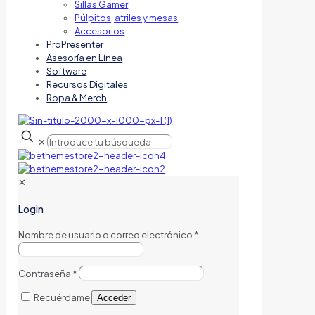
Sillas Gamer
Púlpitos, atriles y mesas
Accesorios
ProPresenter
Asesoría en Línea
Software
Recursos Digitales
Ropa & Merch
✕
✕
Login
Nombre de usuario o correo electrónico
*
Contraseña
*
Recuérdame
Acceder