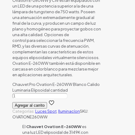
Ovation E-260WW y CW están equipados con
un LED de una potencia superior a la de una
lámpara de tungsteno de 750 watts. Poseen
una atenuación extremadamente gradual al
final de la curva, y producen un campo de luz
plano y homogéneo para proyectar gobos con
una alta calidad. Opciones de
control para seleccionar la frecuencia PWM,
RMD, y las diversas curvas de atenuación,
complementan las características de estos
equipos elipsoidales virtualmente silenciosos.
Ovation E-260WW también está disponible en
carcasa en color blanco para mezclarse mejor
en aplicaciones arquitecturales.
Chauvet Pro Ovation E-260WW Blanco Calido
Luminaria Elipsoidal cantidad
Agregar al carrito
Categorías:
Luces Spot
,
Iluminacíon
SKU:
OVATIONE260WW
El
Chauvet Ovation E-260WW
es
una luz LED elipsoidal de 3149K con