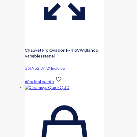
Chauvet Pro Ovation F-415VW Blanco
Variable Fresnel
$
31,932.87
IVA Incluido
Añadir al carrito