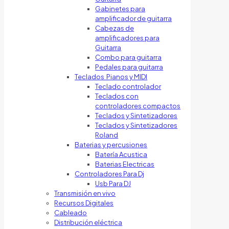
Gabinetes para
amplificador de guitarra
Cabezas de
amplificadores para
Guitarra
Combo para guitarra
Pedales para guitarra
Teclados Pianos y MIDI
Teclado controlador
Teclados con
controladores compactos
Teclados y Sintetizadores
Teclados y Sintetizadores
Roland
Baterias y percusiones
Batería Acustica
Baterias Electricas
Controladores Para Dj
Usb Para DJ
Transmisión en vivo
Recursos Digitales
Cableado
Distribución eléctrica