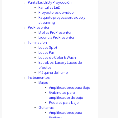
Pantallas LED y Proyección
Pantallas LED
Proyectores de video
Paquete proyección, video y
streaming
ProPresenter
Biblias ProPresenter
Licencia ProPresenter
Iluminacíon
Luces Spot
Luces Par
Luces de Color & Wash
Estrobos, Laser y Luces de
efectos
Máquina de humo
Instrumentos
Bajos
Amplificadores para Bajo
Gabinetes para
amplificador de bajo
Pedales para bajo
Guitarras
Amplificadores para
Guitarra