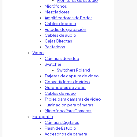
Monitores de estudio
Micrófonos
Mezcladores
Amplificadores de Poder
Cables de audio
Estudio de grabación
Cables de audio
Cajas Directas
Perifericos
Video
Cámaras de video
Switcher
Switchers Roland
Tarjetas de captura de video
Convertidores de video
Grabadores de video
Cables de video
Tripies para cámaras de video
Iluminación para cámaras
Microfono Para Camaras
Fotografía
Cámaras Digitales
Flash de Estudio
Accesorios de camara