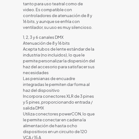
tanto para uso teatral como de
video. Es compatible con
controladores de atenuación de 8 y
16 bits, y aunque se enfría con
ventilador, su uso es muy silencioso.
1, 2, 3 y 6 canales DMX
Atenuación de 8 y 16 bits
Acepta tubos de lente estándar de la
industria (no incluidos), lo que le
permite personalizar la dispersión del
haz del accesorio para satisfacer sus
necesidades
Las persianas de encuadre
integradas le permiten dar forma al
haz del dispositivo
Incorpora conectores XLR de 3 pines
y 5 pines, proporcionando entrada /
salida DMX
Utiliza conectores powerCON, lo que
le permite conectar en cadena la
alimentación de hasta ocho
dispositivos en un circuito de 120
VCA / 15 A