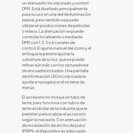
un atenuador incorporado y control
DMX. Está diseñado principalmente
para su uso en una red de iluminación
teatral, pero también se puede
utilizar en producciones de películas
y videos. La atenuación se puede
controlar localmente o mediante
DMX con 1, 2, 3 o 6 canales de
control. El ajuste manual del zoom y el
enfoque le permite ajustar la
cobertura de su luz, que se puede
refinar aún más con los obturadores
de encuadre incluidos. Una pantalla
de información LED incorporada le
ayuda a navegar por el sistema de
menús.
El accesorio no incluye un tubo de
lente, pero funciona con tubos de
lente estándar de la industria que le
permiten personalizar el accesorio
según lo necesite. Con atenuación
de modulación de ancho de pulso
(PWM), el dispositivo es adecuado