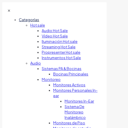
✕
Categorías
Hot sale
Audio Hot Sale
Vídeo Hot Sale
Iluminación Hot sale
Streaming Hot Sale
Propresenter Hot sale
Instrumentos Hot Sale
Audio
Sistemas PA & Bocinas
Bocinas Principales
Monitoreo
Monitores Activos
Monitores Personales In-
ear
Monitores In-Ear
Sistema De
Monitoreo
Inalámbrico
Monitores de Piso