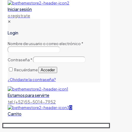
Iniciar sesión
o registrate
✕
Login
Nombre de usuario o correo electrónico
*
Contraseña
*
Recuérdame
Acceder
¿Olvidaste la contraseña?
Estamos para servirte
tel:(+52)55-5014-7952
0
Carrito