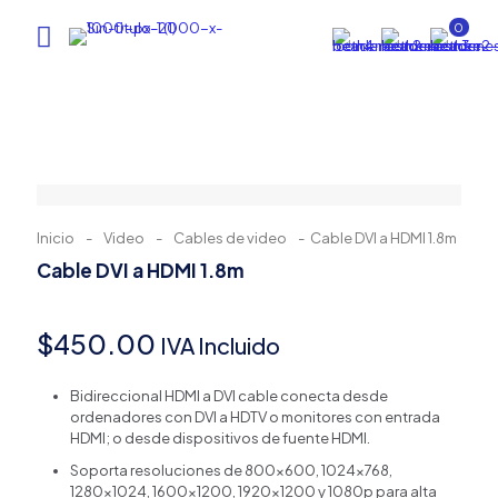
0
Inicio
-
Video
-
Cables de video
-
Cable DVI a HDMI 1.8m
Cable DVI a HDMI 1.8m
$
450.00
IVA Incluido
Bidireccional HDMI a DVI cable conecta desde
ordenadores con DVI a HDTV o monitores con entrada
HDMI; o desde dispositivos de fuente HDMI.
Soporta resoluciones de 800×600, 1024×768,
1280×1024, 1600×1200, 1920×1200 y 1080p para alta