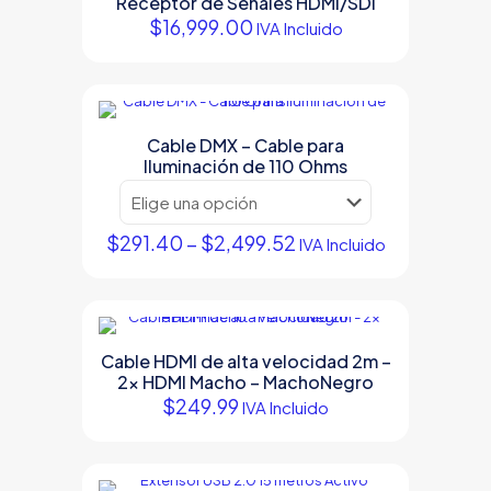
Receptor de Señales HDMI/SDI
$
16,999.00
IVA Incluido
Cable DMX – Cable para
Iluminación de 110 Ohms
Price
$
291.40
–
$
2,499.52
IVA Incluido
range:
Este
$291.40
producto
through
tiene
$2,499.52
múltiples
variantes.
Cable HDMI de alta velocidad 2m –
Las
2x HDMI Macho – MachoNegro
opciones
$
249.99
IVA Incluido
se
pueden
elegir
en