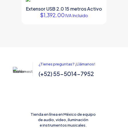
la
página
Extensor USB 2.0 15 metros Activo
de
$
1,392.00
IVA Incluido
producto
¿Tienes preguntas? ¡Llámanos!
(+52) 55-5014-7952
Tienda en línea en México de equipo
de audio, video, iluminación
e instrumentos musicales.