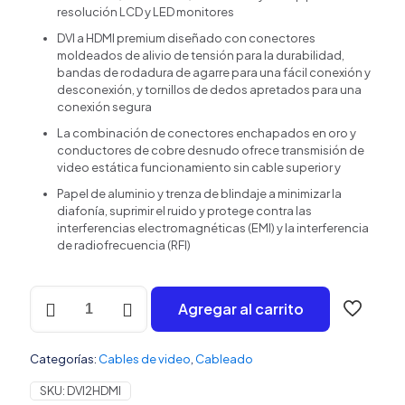
resolución LCD y LED monitores
DVI a HDMI premium diseñado con conectores
moldeados de alivio de tensión para la durabilidad,
bandas de rodadura de agarre para una fácil conexión y
desconexión, y tornillos de dedos apretados para una
conexión segura
La combinación de conectores enchapados en oro y
conductores de cobre desnudo ofrece transmisión de
video estática funcionamiento sin cable superior y
Papel de aluminio y trenza de blindaje a minimizar la
diafonía, suprimir el ruido y protege contra las
interferencias electromagnéticas (EMI) y la interferencia
de radiofrecuencia (RFI)
Cable
Agregar al carrito
DVI
a
HDMI
Categorías:
Cables de video
,
Cableado
1.8m
cantidad
SKU:
DVI2HDMI