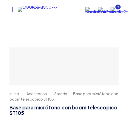
0
Inicio
-
Accesorios
-
Stands
-
Base para micrófono con
boom telescopico ST105
Base para micrófono con boom telescopico
ST105