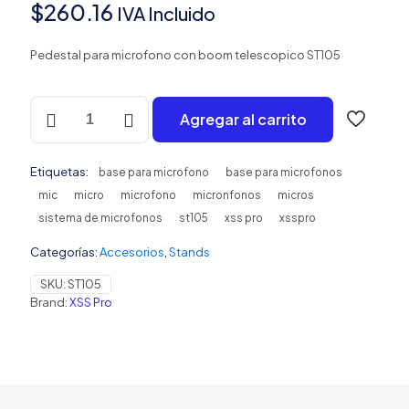
$
260.16
IVA Incluido
Pedestal para microfono con boom telescopico ST105
Base
Agregar al carrito
para
micrófono
con
Etiquetas:
boom
base para microfono
base para microfonos
telescopico
mic
micro
microfono
micronfonos
micros
ST105
sistema de microfonos
st105
xss pro
xsspro
cantidad
Categorías:
Accesorios
,
Stands
SKU:
ST105
Brand:
XSS Pro