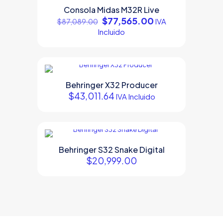
EN OFERTA
Consola Midas M32R Live
Original
Current
$
77,565.00
IVA
$
87,089.00
price
price
Incluido
was:
is:
$87,089.00.
$77,565.00.
Behringer X32 Producer
$
43,011.64
IVA Incluido
Behringer S32 Snake Digital
$
20,999.00