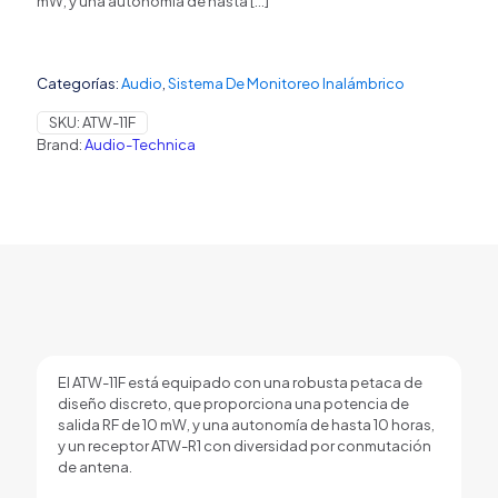
mW, y una autonomía de hasta
[…]
Categorías:
Audio
,
Sistema De Monitoreo Inalámbrico
SKU:
ATW-11F
Brand:
Audio-Technica
El ATW-11F está equipado con una robusta petaca de
diseño discreto, que proporciona una potencia de
salida RF de 10 mW, y una autonomía de hasta 10 horas,
y un receptor ATW-R1 con diversidad por conmutación
de antena.