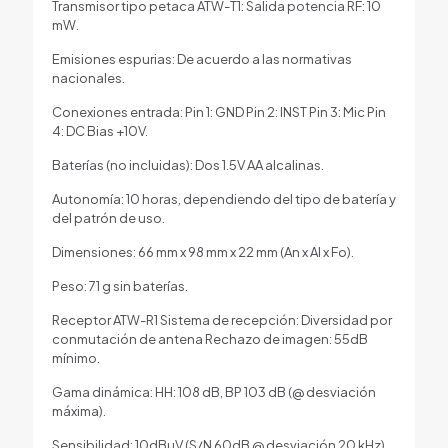
Transmisor tipo petaca ATW-T1: Salida potencia RF: 10
mW.
Emisiones espurias: De acuerdo a las normativas
nacionales.
Conexiones entrada: Pin 1: GND Pin 2: INST Pin 3: Mic Pin
4: DC Bias +10V.
Baterías (no incluidas): Dos 1.5V AA alcalinas.
Autonomía: 10 horas, dependiendo del tipo de batería y
del patrón de uso.
Dimensiones: 66 mm x 98 mm x 22 mm (An x Al x Fo).
Peso: 71 g sin baterías.
Receptor ATW-R1 Sistema de recepción: Diversidad por
conmutación de antena Rechazo de imagen: 55dB
mínimo.
Gama dinámica: HH: 108 dB, BP 103 dB (@ desviación
máxima).
Sensibilidad: 10dBµV (S/N 60dB @ desviación 20 kHz).