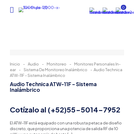
0
Inicio
-
Audio
-
Monitoreo
-
Monitores Personales In-
ear
-
Sistema De Monitoreo Inalámbrico
-
Audio Technica
ATW-11F – Sistema Inalámbrico
Audio Technica ATW-11F – Sistema
Inalámbrico
Cotízalo al (+52)55-5014-7952
El ATW-11F está equipado con una robusta petaca de diseño
discreto, que proporciona una potencia de salida RF de 10