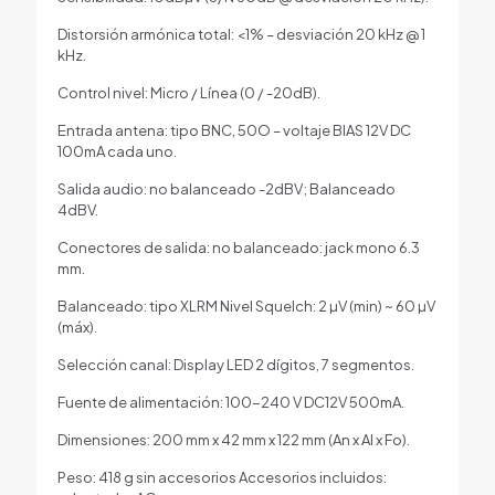
Distorsión armónica total: <1% – desviación 20 kHz @ 1
kHz.
Control nivel: Micro / Línea (0 / -20dB).
Entrada antena: tipo BNC, 50O – voltaje BIAS 12V DC
100mA cada uno.
Salida audio: no balanceado -2dBV; Balanceado
4dBV.
Conectores de salida: no balanceado: jack mono 6.3
mm.
Balanceado: tipo XLRM Nivel Squelch: 2 µV (min) ~ 60 µV
(máx).
Selección canal: Display LED 2 dígitos, 7 segmentos.
Fuente de alimentación: 100-240 V DC12V 500mA.
Dimensiones: 200 mm x 42 mm x 122 mm (An x Al x Fo).
Peso: 418 g sin accesorios Accesorios incluidos: