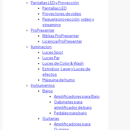
Pantallas LED y Proyección
Pantallas LED
Proyectores de video
Paquete proyección, video y
streaming
ProPresenter
Biblias ProPresenter
Licencia ProPresenter
Iluminacíon
Luces Spot
Luces Par
Luces de Color & Wash
Estrobos, Laser y Luces de
efectos
Máquina de humo
Instrumentos
Bajos
Amplificadores para Bajo
Gabinetes para
amplificador de bajo
Pedales para bajo
Guitarras
Amplificadores para
Guitarra