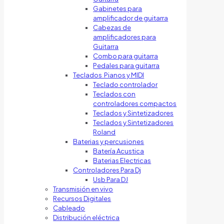
Gabinetes para
amplificador de guitarra
Cabezas de
amplificadores para
Guitarra
Combo para guitarra
Pedales para guitarra
Teclados Pianos y MIDI
Teclado controlador
Teclados con
controladores compactos
Teclados y Sintetizadores
Teclados y Sintetizadores
Roland
Baterias y percusiones
Batería Acustica
Baterias Electricas
Controladores Para Dj
Usb Para DJ
Transmisión en vivo
Recursos Digitales
Cableado
Distribución eléctrica