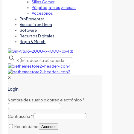
Sillas Gamer
Púlpitos, atriles y mesas
Accesorios
ProPresenter
Asesoría en Línea
Software
Recursos Digitales
Ropa & Merch
✕
✕
Login
Nombre de usuario o correo electrónico
*
Contraseña
*
Recuérdame
Acceder