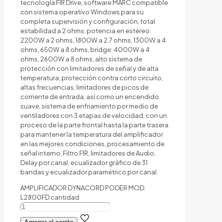
tecnología FIR Drive, software MARC compatible
con sistema operativo Windows para su
completa supervisión y configuración, total
estabilidad a 2 ohms, potencia en estéreo:
2200W a 2 ohms, 1800W a 2.7 ohms, 1300W a 4
ohms, 650W a 8 ohms, bridge: 4000W a 4
ohms, 2600W a 8 ohms, alto sistema de
protección con limitadores de señal y de alta
temperatura, protección contra corto circuito,
altas frecuencias, limitadores de picos de
corriente de entrada, así como un encendido
suave, sistema de enfriamiento por medio de
ventiladores con 3 etapas de velocidad, con un
proceso de la parte frontal hasta la parte trasera
para mantener la temperatura del amplificador
en las mejores condiciones, procesamiento de
señal interno, Filtro FIR, limitadores de Audio,
Delay por canal, ecualizador gráfico de 31
bandas y ecualizador paramétrico por canal.
AMPLIFICADOR DYNACORD PODER MOD.
L2800FD cantidad