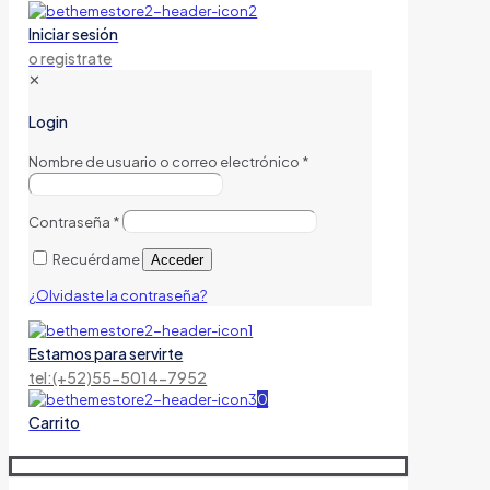
Iniciar sesión
o registrate
✕
Login
Nombre de usuario o correo electrónico
*
Contraseña
*
Recuérdame
Acceder
¿Olvidaste la contraseña?
Estamos para servirte
tel:(+52)55-5014-7952
0
Carrito