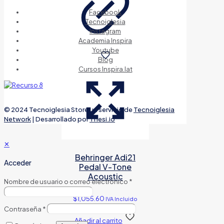
Facebook
Tecnoiglesia
Instagram
Academia Inspira
Youtube
Blog
Cursos Inspira.lat
© 2024 Tecnoiglesia Store un servicio de
Tecnoiglesia
Network
| Desarrollado por
Thesi.io
✕
Behringer Adi21
Acceder
Pedal V-Tone
Acoustic
Nombre de usuario o correo electrónico
*
$
1,055.60
IVA Incluido
Contraseña
*
Añadir al carrito