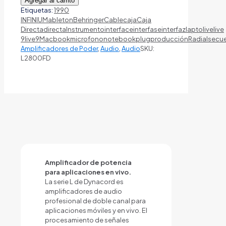
Agregar al carrito
Etiquetas:
1990
INFINIUM
ableton
Behringer
Cable
caja
Caja
Directa
directa
Instrumento
interface
interfase
interfaz
lapto
live
live
9
live9
Macbook
microfono
notebook
plug
producción
Radial
secu
Amplificadores de Poder
,
Audio
,
Audio
SKU:
L2800FD
Amplificador de potencia
para aplicaciones en vivo.
La serie L de Dynacord es
amplificadores de audio
profesional de doble canal para
aplicaciones móviles y en vivo. El
procesamiento de señales