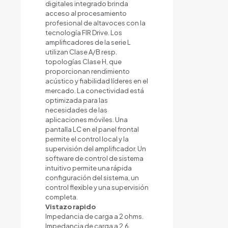
digitales integrado brinda
acceso al procesamiento
profesional de altavoces con la
tecnología FIR Drive. Los
amplificadores de la serie L
utilizan Clase A/B resp.
topologías Clase H, que
proporcionan rendimiento
acústico y fiabilidad líderes en el
mercado. La conectividad está
optimizada para las
necesidades de las
aplicaciones móviles. Una
pantalla LC en el panel frontal
permite el control local y la
supervisión del amplificador. Un
software de control de sistema
intuitivo permite una rápida
configuración del sistema, un
control flexible y una supervisión
completa.
Vistazo rapido
Impedancia de carga a 2 ohms.
Impedancia de carga a 2.6