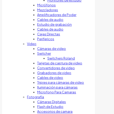
Monitores de estudio
Micrófonos
Mezcladores
Amplificadores de Poder
Cables de audio
Estudio de grabación
Cables de audio
Cajas Directas
Perifericos
Video
Cámaras de video
Switcher
Switchers Roland
Tarjetas de captura de video
Convertidores de video
Grabadores de video
Cables de video
Tripies para cámaras de video
Iluminación para cámaras
Microfono Para Camaras
Fotografía
Cámaras Digitales
Flash de Estudio
Accesorios de camara