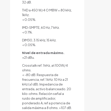
32 dB.
THD a 450 W/4 O MBW = 80 kHz,
1kHz .
< 0.05%.
IMD-SMPTE, 60 Hz, 7 kHz.
< 0.1%.
DIM30, 3.15 kHz, 15 kHz.
< 0.05%.
Nivel de entrada máximo.
+21 dBu.
Crosstalk ref. 1 kHz, at 100W/4
ohms.
< -80 dB. Respuesta de
frecuencia, ref. 1 kHz. 10 Hz a 21
kHz (±1 dB). Impedancia de
entrada, activo balanceado. 20
kilo-ohms. Relación señal a
ruido de amplificador,
ponderado A, ref a potencia de
salida máxima a 8 ohms. >107 dB.