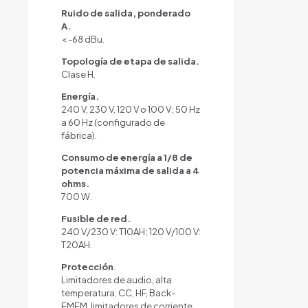
Ruido de salida, ponderado
A.
< -68 dBu.
Topología de etapa de salida.
Clase H.
Energía.
240 V, 230 V, 120 V o 100 V; 50 Hz
a 60 Hz (configurado de
fábrica).
Consumo de energía a 1/8 de
potencia máxima de salida a 4
ohms.
700 W.
Fusible de red.
240 V/230 V: T10AH; 120 V/100 V:
T20AH.
Protección
.
Limitadores de audio, alta
temperatura, CC, HF, Back-
EMEM, limitadores de corriente