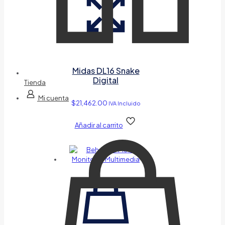
Midas DL16 Snake
Digital
Tienda
Mi cuenta
$
21,462.00
IVA Incluido
Añadir al carrito