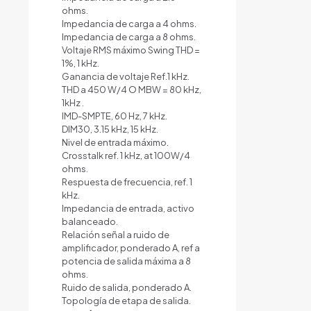
ohms.
Impedancia de carga a 4 ohms.
Impedancia de carga a 8 ohms.
Voltaje RMS máximo Swing THD =
1%, 1 kHz.
Ganancia de voltaje Ref.1 kHz.
THD a 450 W/4 O MBW = 80 kHz,
1kHz .
IMD-SMPTE, 60 Hz, 7 kHz.
DIM30, 3.15 kHz, 15 kHz.
Nivel de entrada máximo.
Crosstalk ref. 1 kHz, at 100W/4
ohms.
Respuesta de frecuencia, ref. 1
kHz.
Impedancia de entrada, activo
balanceado.
Relación señal a ruido de
amplificador, ponderado A, ref a
potencia de salida máxima a 8
ohms.
Ruido de salida, ponderado A.
Topología de etapa de salida.