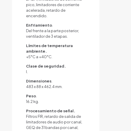
pico, limitadores de corriente
acelerada, retardo de
encendido.
Enfriamiento
.
Del frente a la parte posterior,
ventilador de 3 etapas.
Límites de temperatura
ambiente.
+5°C a +40°C.
Clase de seguridad.
I.
Dimensiones
.
483 x 88 x 462.4 mm.
Peso
.
16.2 kg.
Procesamiento de señal.
Filtros FIR, retardo de salida de
limitadores de audio por canal,
GEQ de 31 bandas por canal,