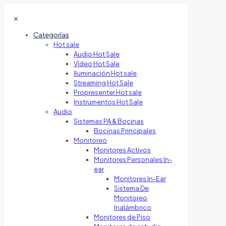
✕
Categorías
Hot sale
Audio Hot Sale
Vídeo Hot Sale
Iluminación Hot sale
Streaming Hot Sale
Propresenter Hot sale
Instrumentos Hot Sale
Audio
Sistemas PA & Bocinas
Bocinas Principales
Monitoreo
Monitores Activos
Monitores Personales In-
ear
Monitores In-Ear
Sistema De
Monitoreo
Inalámbrico
Monitores de Piso