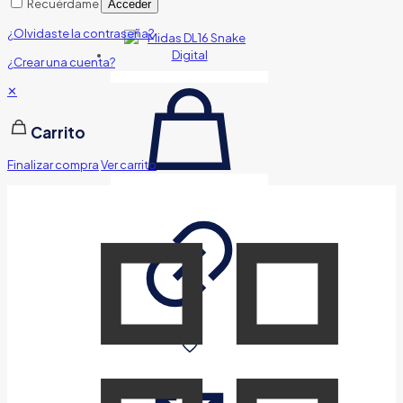
Recuérdame
Acceder
¿Olvidaste la contraseña?
¿Crear una cuenta?
✕
Carrito
Finalizar compra
Ver carrito