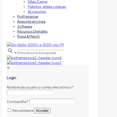
Sillas Gamer
Púlpitos, atriles y mesas
Accesorios
ProPresenter
Asesoría en Línea
Software
Recursos Digitales
Ropa & Merch
✕
✕
Login
Nombre de usuario o correo electrónico
*
Contraseña
*
Recuérdame
Acceder