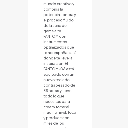
mundo creativo y
combina la
potencia sonora y
el proceso fluido
de la serie de
gama alta
FANTOM con
instrumentos
optimizados que
te acompañan allá
donde te lleve la
inspiración. El
FANTOM-08 está
equipado con un
nuevo teclado
contrapesado de
88 notas y tiene
todo lo que
necesitas para
crear y tocar al
máximo nivel. Toca
y produce con
miles de los