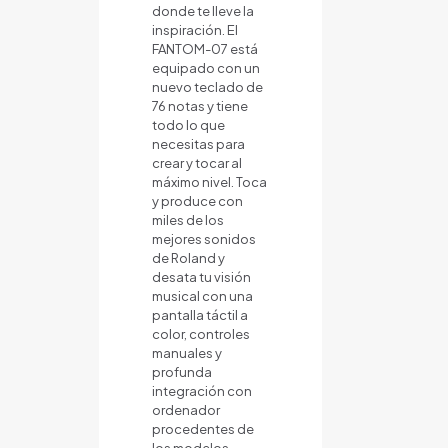
donde te lleve la
inspiración. El
FANTOM-07 está
equipado con un
nuevo teclado de
76 notas y tiene
todo lo que
necesitas para
crear y tocar al
máximo nivel. Toca
y produce con
miles de los
mejores sonidos
de Roland y
desata tu visión
musical con una
pantalla táctil a
color, controles
manuales y
profunda
integración con
ordenador
procedentes de
los modelos