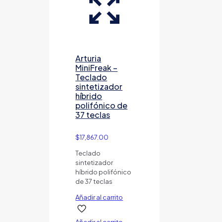
Arturia
MiniFreak –
Teclado
sintetizador
híbrido
polifónico de
37 teclas
$
17,867.00
Teclado
sintetizador
híbrido polifónico
de 37 teclas
Añadir al carrito
Añadir al carrito