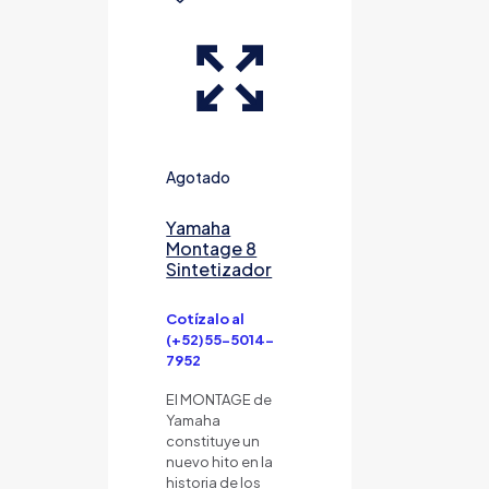
Agotado
Yamaha
Montage 8
Sintetizador
Cotízalo al
(+52)55-5014-
7952
El MONTAGE de
Yamaha
constituye un
nuevo hito en la
historia de los