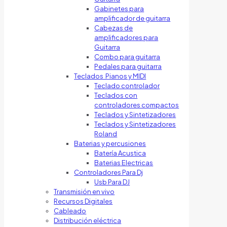
Gabinetes para
amplificador de guitarra
Cabezas de
amplificadores para
Guitarra
Combo para guitarra
Pedales para guitarra
Teclados Pianos y MIDI
Teclado controlador
Teclados con
controladores compactos
Teclados y Sintetizadores
Teclados y Sintetizadores
Roland
Baterias y percusiones
Batería Acustica
Baterias Electricas
Controladores Para Dj
Usb Para DJ
Transmisión en vivo
Recursos Digitales
Cableado
Distribución eléctrica