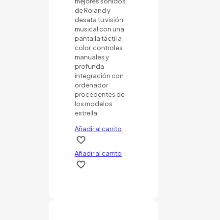
mejores sonidos
de Roland y
desata tu visión
musical con una
pantalla táctil a
color, controles
manuales y
profunda
integración con
ordenador
procedentes de
los modelos
estrella.
Añadir al carrito
Añadir al carrito