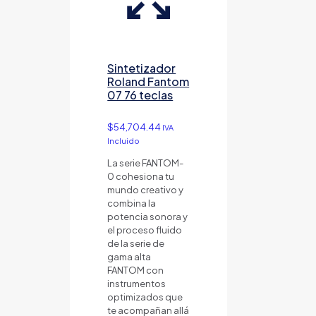
Sintetizador
Roland Fantom
07 76 teclas
$
54,704.44
IVA
Incluido
La serie FANTOM-
0 cohesiona tu
mundo creativo y
combina la
potencia sonora y
el proceso fluido
de la serie de
gama alta
FANTOM con
instrumentos
optimizados que
te acompañan allá