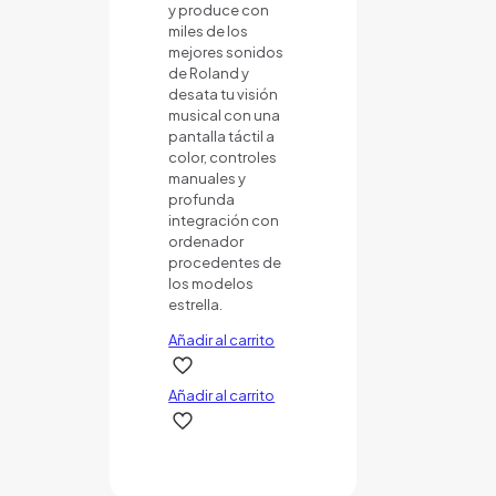
y produce con
miles de los
mejores sonidos
de Roland y
desata tu visión
musical con una
pantalla táctil a
color, controles
manuales y
profunda
integración con
ordenador
procedentes de
los modelos
estrella.
Añadir al carrito
Añadir al carrito