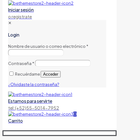
Iniciar sesión
o registrate
✕
Login
Nombre de usuario o correo electrónico
*
Contraseña
*
Recuérdame
Acceder
¿Olvidaste la contraseña?
Estamos para servirte
tel:(+52)55-5014-7952
0
Carrito