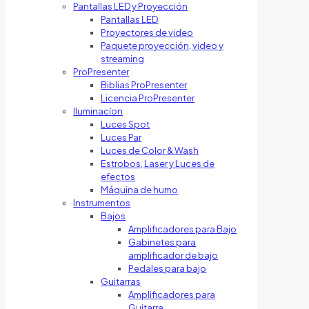
Pantallas LED y Proyección
Pantallas LED
Proyectores de video
Paquete proyección, video y
streaming
ProPresenter
Biblias ProPresenter
Licencia ProPresenter
Iluminacíon
Luces Spot
Luces Par
Luces de Color & Wash
Estrobos, Laser y Luces de
efectos
Máquina de humo
Instrumentos
Bajos
Amplificadores para Bajo
Gabinetes para
amplificador de bajo
Pedales para bajo
Guitarras
Amplificadores para
Guitarra