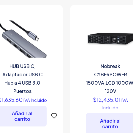
HUB USB C,
Nobreak
Adaptador USB C
CYBERPOWER
Hub a 4 USB 3.0
1500VA,LCD 1000W
Puertos
120V
$
1,635.60
$
12,435.01
IVA Incluido
IVA
Incluido
Añadir al
carrito
Añadir al
carrito