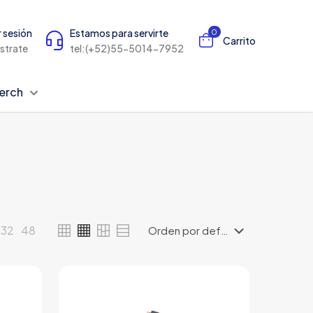
r sesión
Estamos para servirte
0
Carrito
istrate
tel:(+52)55-5014-7952
erch
32
48