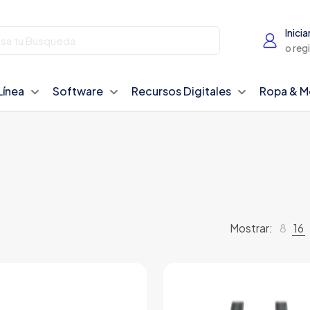
Inicia
o reg
Línea
Software
Recursos Digitales
Ropa & M
Mostrar:
8
16