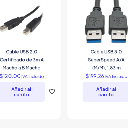
Cable USB 2.0
Cable USB 3.0
Certificado de 3m A
SuperSpeed A/A
Macho a B Macho
(M/M), 1.83 m
$
120.00
$
199.26
IVA Incluido
IVA Incluido
Añadir al
Añadir al
carrito
carrito