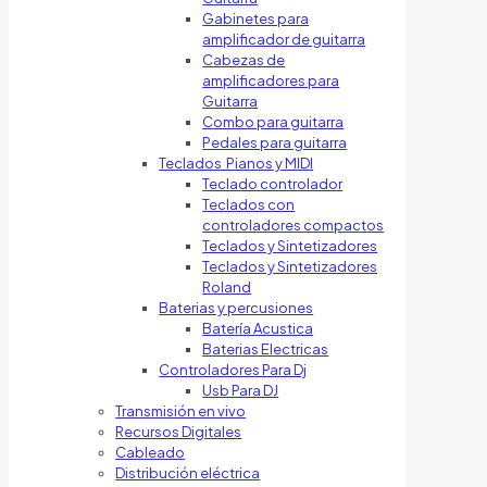
Gabinetes para
amplificador de guitarra
Cabezas de
amplificadores para
Guitarra
Combo para guitarra
Pedales para guitarra
Teclados Pianos y MIDI
Teclado controlador
Teclados con
controladores compactos
Teclados y Sintetizadores
Teclados y Sintetizadores
Roland
Baterias y percusiones
Batería Acustica
Baterias Electricas
Controladores Para Dj
Usb Para DJ
Transmisión en vivo
Recursos Digitales
Cableado
Distribución eléctrica