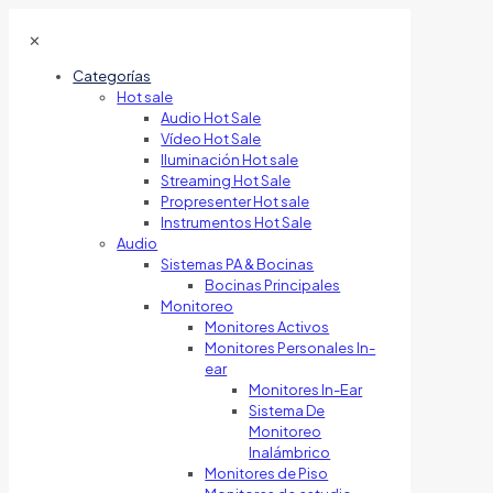
✕
Categorías
Hot sale
Audio Hot Sale
Vídeo Hot Sale
Iluminación Hot sale
Streaming Hot Sale
Propresenter Hot sale
Instrumentos Hot Sale
Audio
Sistemas PA & Bocinas
Bocinas Principales
Monitoreo
Monitores Activos
Monitores Personales In-
ear
Monitores In-Ear
Sistema De
Monitoreo
Inalámbrico
Monitores de Piso