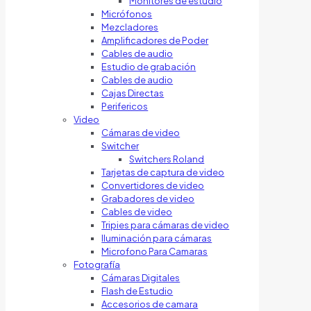
Monitores de estudio
Micrófonos
Mezcladores
Amplificadores de Poder
Cables de audio
Estudio de grabación
Cables de audio
Cajas Directas
Perifericos
Video
Cámaras de video
Switcher
Switchers Roland
Tarjetas de captura de video
Convertidores de video
Grabadores de video
Cables de video
Tripies para cámaras de video
Iluminación para cámaras
Microfono Para Camaras
Fotografía
Cámaras Digitales
Flash de Estudio
Accesorios de camara