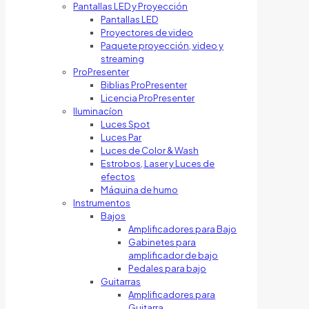
Pantallas LED y Proyección
Pantallas LED
Proyectores de video
Paquete proyección, video y
streaming
ProPresenter
Biblias ProPresenter
Licencia ProPresenter
Iluminacíon
Luces Spot
Luces Par
Luces de Color & Wash
Estrobos, Laser y Luces de
efectos
Máquina de humo
Instrumentos
Bajos
Amplificadores para Bajo
Gabinetes para
amplificador de bajo
Pedales para bajo
Guitarras
Amplificadores para
Guitarra