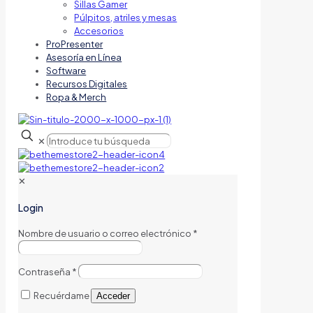
Sillas Gamer
Púlpitos, atriles y mesas
Accesorios
ProPresenter
Asesoría en Línea
Software
Recursos Digitales
Ropa & Merch
✕
✕
Login
Nombre de usuario o correo electrónico
*
Contraseña
*
Recuérdame
Acceder